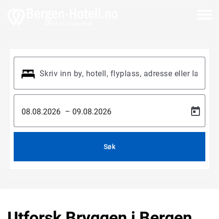
–
Søk
Utforsk Bryggen i Bergen