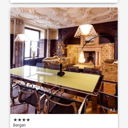
8.3
★
★
★
★
Bergen