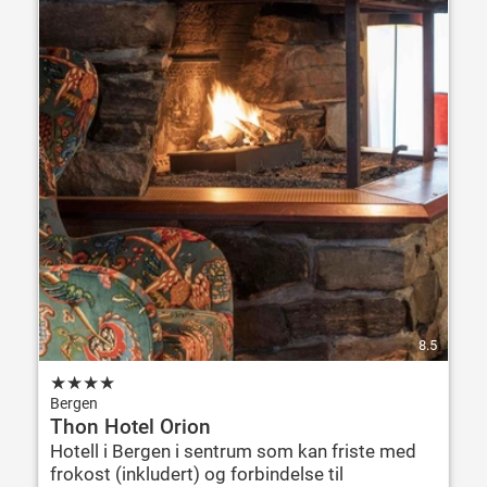
8.5
★
★
★
★
Bergen
Thon Hotel Orion
Hotell i Bergen i sentrum som kan friste med
frokost (inkludert) og forbindelse til