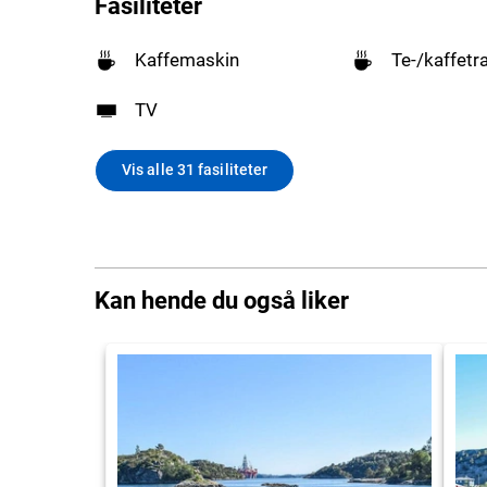
Fasiliteter
Kaffemaskin
Te-/kaffetr
TV
Vis alle 31 fasiliteter
Kan hende du også liker