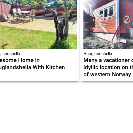
8.0
landshella
Hauglandshella
esome Home In
Many a vacationer 
glandshella With Kitchen
idyllic location on 
of western Norway.