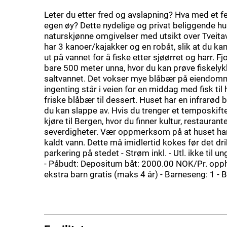
Leter du etter fred og avslapning? Hva med et f
egen øy? Dette nydelige og privat beliggende hus
naturskjønne omgivelser med utsikt over Tveita
har 3 kanoer/kajakker og en robåt, slik at du 
ut på vannet for å fiske etter sjøørret og harr. F
bare 500 meter unna, hvor du kan prøve fiskelyk
saltvannet. Det vokser mye blåbær på eiendom
ingenting står i veien for en middag med fisk til
friske blåbær til dessert. Huset har en infrarød
du kan slappe av. Hvis du trenger et temposkifte
kjøre til Bergen, hvor du finner kultur, restaurant
severdigheter. Vær oppmerksom på at huset ha
kaldt vann. Dette må imidlertid kokes før det dri
parkering på stedet - Strøm inkl. - Utl. ikke til
- Påbudt: Depositum båt: 2000.00 NOK/Pr. opph
ekstra barn gratis (maks 4 år) - Barneseng: 1 - B