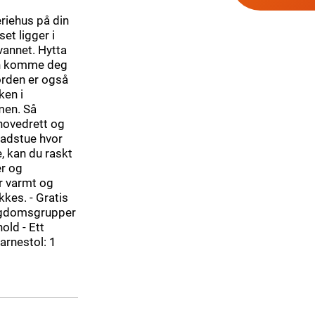
eriehus på din
et ligger i
vannet. Hytta
kan komme deg
jorden er også
ken i
men. Så
 hovedrett og
 badstue hvor
, kan du raskt
er og
r varmt og
kkes. - Gratis
 ungdomsgrupper
old - Ett
arnestol: 1