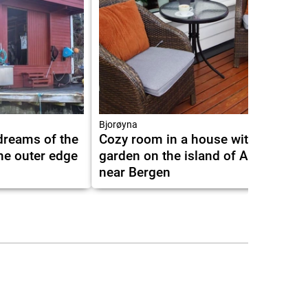
9.6
Bjorøyna
dreams of the
Cozy room in a house with a
the outer edge
garden on the island of Askøy,
near Bergen