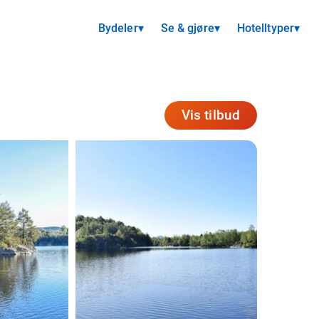
Bydeler
▾
Se & gjøre
▾
Hotelltyper
▾
Vis tilbud