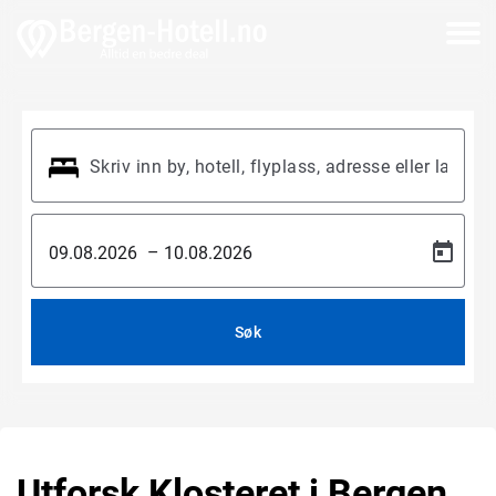
–
Søk
Utforsk Klosteret i Bergen