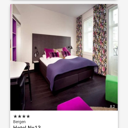
8.2
★
★
★
★
Bergen
Hotel No13