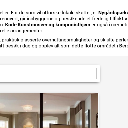
ler. For de som vil utforske lokale skatter, er
Nygårdspark
t renovert, gir innbyggerne og besøkende et fredelig tilflukt
am.
Kode Kunstmuseer og komponisthjem
er også i nærhete
relle arrangementer.
, praktisk plasserte overnattingsmuligheter og skjulte perler
tt besøk i dag og opplev alt som dette flotte området i Berge