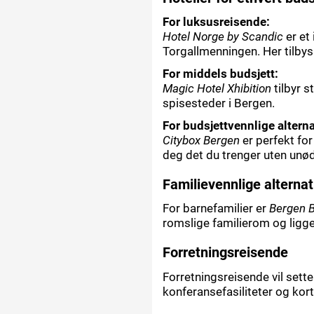
For luksusreisende:
Hotel Norge by Scandic
er et
Torgallmenningen. Her tilbys
For middels budsjett:
Magic Hotel Xhibition
tilbyr s
spisesteder i Bergen.
For budsjettvennlige alterna
Citybox Bergen
er perfekt fo
deg det du trenger uten unød
Familievennlige alternat
For barnefamilier er
Bergen B
romslige familierom og ligg
Forretningsreisende
Forretningsreisende vil sette
konferansefasiliteter og kort