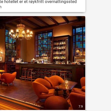
te hotellet er et røykfritt overnattingssted
m
7.9