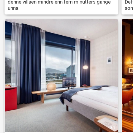
denne villaen mindre enn fem minutters gange
Det
unna
so
8.1