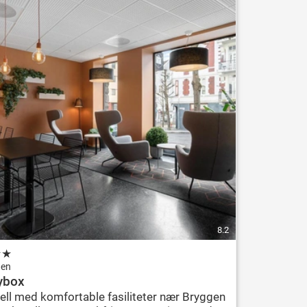
8.2
★
★
gen
ybox
ell med komfortable fasiliteter nær Bryggen