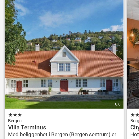
8.6
★
★
★
★
Bergen
Ber
Villa Terminus
Cit
Med beliggenhet i Bergen (Bergen sentrum) er
Hot