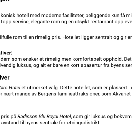
 ikonisk hotell med moderne fasiliteter, beliggende kun få m
 topp service, elegante rom og en utsøkt restaurant oppleve
tilfulle rom til en rimelig pris. Hotellet ligger sentralt og gir 
tiver:
r dem som ønsker et rimelig men komfortabelt opphold. Dette
vendig luksus, og alt er bare en kort spasertur fra byens se
iver
ørs Hotel
et utmerket valg. Dette hotellet, som er plassert i e
er nært mange av Bergens familieattraksjoner, som Akvariet 
 pris på
Radisson Blu Royal Hotel
, som gir luksus og bekve
 avstand til byens sentrale forretningsdistrikt.