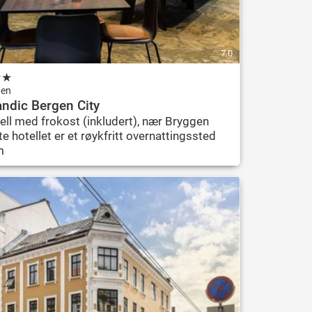
7.0
★
★
gen
ndic Bergen City
ell med frokost (inkludert), nær Bryggen
te hotellet er et røykfritt overnattingssted
m