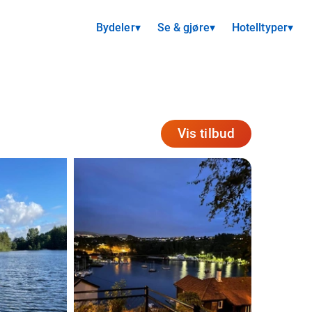
Bydeler
▾
Se & gjøre
▾
Hotelltyper
▾
Vis tilbud