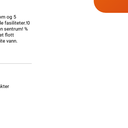
rom og 5
 fasiliteter.!0
en sentrum! %
t flott
ite vann.
akter