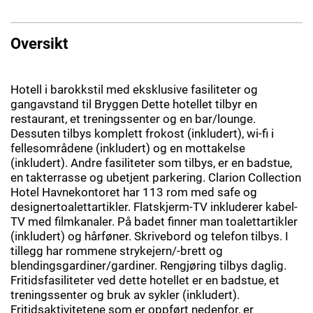
Oversikt
Hotell i barokkstil med eksklusive fasiliteter og
gangavstand til Bryggen Dette hotellet tilbyr en
restaurant, et treningssenter og en bar/lounge.
Dessuten tilbys komplett frokost (inkludert), wi-fi i
fellesområdene (inkludert) og en mottakelse
(inkludert). Andre fasiliteter som tilbys, er en badstue,
en takterrasse og ubetjent parkering. Clarion Collection
Hotel Havnekontoret har 113 rom med safe og
designertoalettartikler. Flatskjerm-TV inkluderer kabel-
TV med filmkanaler. På badet finner man toalettartikler
(inkludert) og hårføner. Skrivebord og telefon tilbys. I
tillegg har rommene strykejern/-brett og
blendingsgardiner/gardiner. Rengjøring tilbys daglig.
Fritidsfasiliteter ved dette hotellet er en badstue, et
treningssenter og bruk av sykler (inkludert).
Fritidsaktivitetene som er oppført nedenfor, er