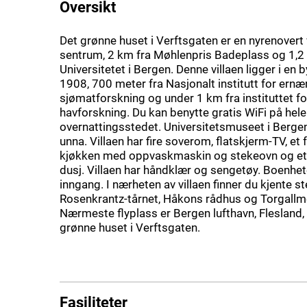
Oversikt
Det grønne huset i Verftsgaten er en nyrenovert v
sentrum, 2 km fra Møhlenpris Badeplass og 1,2
Universitetet i Bergen. Denne villaen ligger i en 
1908, 700 meter fra Nasjonalt institutt for ernæ
sjømatforskning og under 1 km fra instituttet fo
havforskning. Du kan benytte gratis WiFi på hele
overnattingsstedet. Universitetsmuseet i Bergen
unna. Villaen har fire soverom, flatskjerm-TV, et f
kjøkken med oppvaskmaskin og stekeovn og e
dusj. Villaen har håndklær og sengetøy. Boenhe
inngang. I nærheten av villaen finner du kjente 
Rosenkrantz-tårnet, Håkons rådhus og Torgallm
Nærmeste flyplass er Bergen lufthavn, Flesland,
grønne huset i Verftsgaten.
Fasiliteter