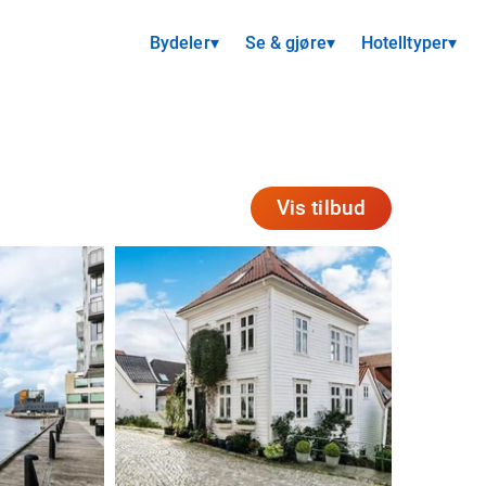
Bydeler
▾
Se & gjøre
▾
Hotelltyper
▾
Vis tilbud