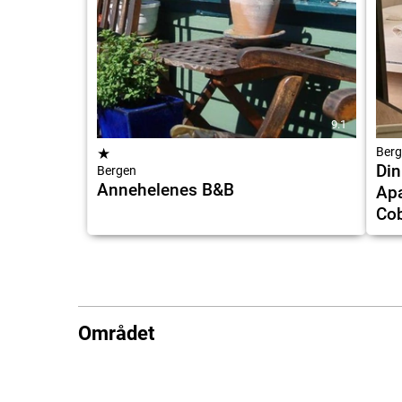
9.1
★
Berg
Din
Bergen
Annehelenes B&B
Apa
Cob
Området