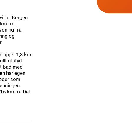
illa i Bergen
 km fra
bygning fra
ring og
r
 ligger 1,3 km
ullt utstyrt
tt bad med
ten har egen
steder som
enningen.
 16 km fra Det