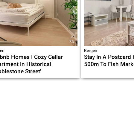
7.5
en
Bergen
bnb Homes I Cozy Cellar
Stay In A Postcard
rtment in Historical
500m To Fish Mark
blestone Street'