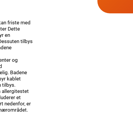
kan friste med
nter Dette
yr en
Dessuten tilbys
rådene
enter og
d
gelig. Badene
byr kablet
 tilbys.
 allergitestet
luderer et
rt nedenfor, er
i nærområdet.