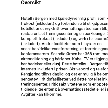
Oversikt
Hotell i Bergen med kjæledyrvennlig profil som 
frokost (inkludert) og forbindelse til et kjøpese
hotellet er et røykfritt overnattingssted som tilb
restaurant, et treningssenter og en bar/lounge. 
komplett frokost (inkludert) og wi-fi i fellesom
(inkludert). Andre fasiliteter som tilbys, er en
snackbar/delikatesseforretning, et forretningss
konferanserom. Scandic Ørnen har 368 rom me
airconditioning og hårføner. Kabel-TV er tilgjen
har badekar eller dusj. Dette hotellet i Bergen til
internett inkludert i prisen. Skrivebord og telefon
Rengjøring tilbys daglig, og det er mulig å be om
sengetøy. Fritidsfasiliteter ved dette hotellet ink
treningssenter. Fritidsaktivitetene som er oppfø
tilgjengelige enten på overnattingsstedet eller 
Avgifter kan tilkomme.