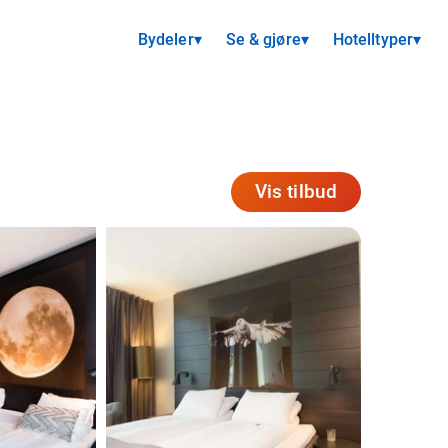
Bydeler
▾
Se & gjøre
▾
Hotelltyper
▾
Vis tilbud