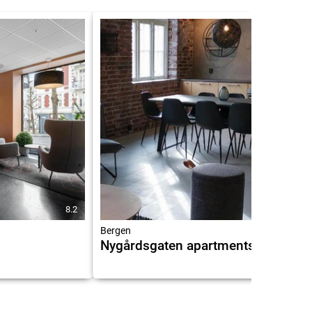
8.2
9.2
Bergen
Nygårdsgaten apartments