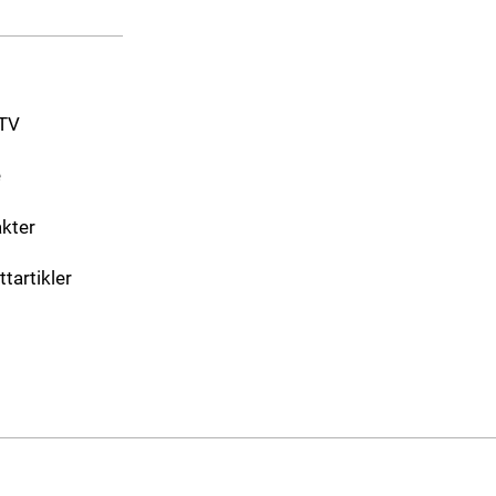
-TV
e
akter
ttartikler