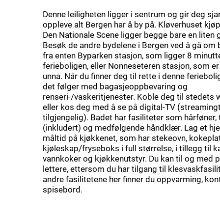
Denne leiligheten ligger i sentrum og gir deg sjan
oppleve alt Bergen har å by på. Kløverhuset kjø
Den Nationale Scene ligger begge bare en liten 
Besøk de andre bydelene i Bergen ved å gå om 
fra enten Byparken stasjon, som ligger 8 minutt
ferieboligen, eller Nonneseteren stasjon, som er
unna. Når du finner deg til rette i denne feriebolig
det følger med bagasjeoppbevaring og
renseri-/vaskeritjenester. Koble deg til stedets wi
eller kos deg med å se på digital-TV (streamingt
tilgjengelig). Badet har fasiliteter som hårføner, 
(inkludert) og medfølgende håndklær. Lag et h
måltid på kjøkkenet, som har stekeovn, kokepla
kjøleskap/fryseboks i full størrelse, i tillegg til k
vannkoker og kjøkkenutstyr. Du kan til og med pa
lettere, ettersom du har tilgang til klesvaskfasili
andre fasilitetene her finner du oppvarming, kon
spisebord.