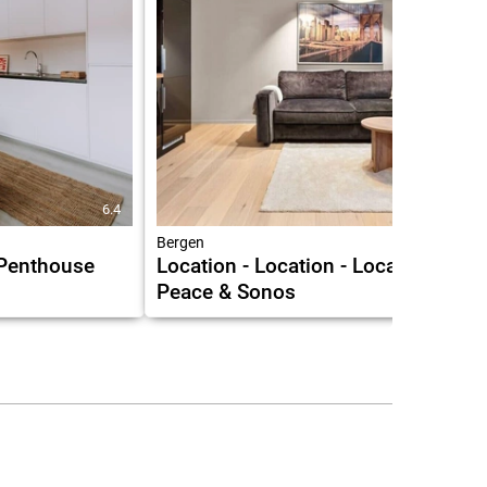
6.4
8.0
Bergen
 Penthouse
Location - Location - Location I
Peace & Sonos