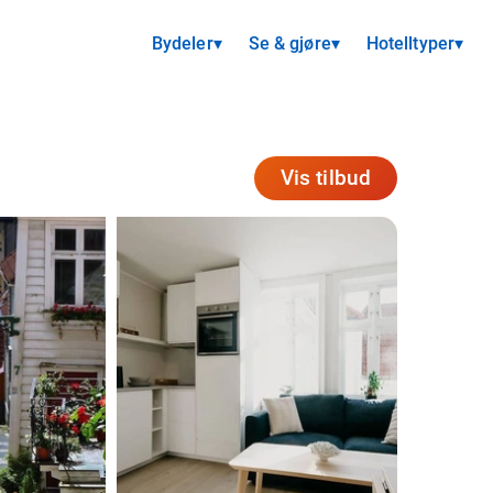
Bydeler
▾
Se & gjøre
▾
Hotelltyper
▾
Vis tilbud