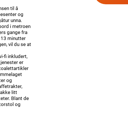
sen til å
pesenter og
gåtur unna.
bord i metroen
ers gange fra
 13 minutter
en, vil du se at
-fi inkludert,
jenester er
toalettartikler
jemmelaget
ter og
affetrakter,
kke litt
teter. Blant de
torstol og